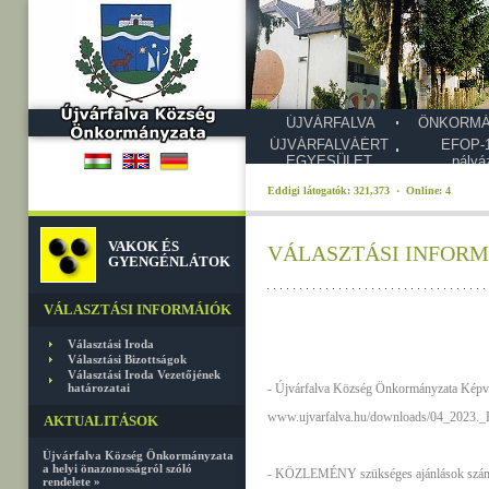
ÚJVÁRFALVA
ÖNKORMÁ
ÚJVÁRFALVÁÉRT
EFOP-1
EGYESÜLET
pályá
Eddigi látogatók: 321,373 · Online: 4
VAKOK ÉS
VÁLASZTÁSI INFORMÁIÓK
GYENGÉNLÁTOK
VÁLASZTÁSI INFORMÁIÓK
Választási Iroda
Választási Bizottságok
Választási Iroda Vezetőjének
határozatai
- Újvárfalva Község Önkormányzata Képvis
www.ujvarfalva.hu/downloads/04_2023._H
AKTUALITÁSOK
Újvárfalva Község Önkormányzata
a helyi önazonosságról szóló
- KÖZLEMÉNY szükséges ajánlások szám
rendelete »