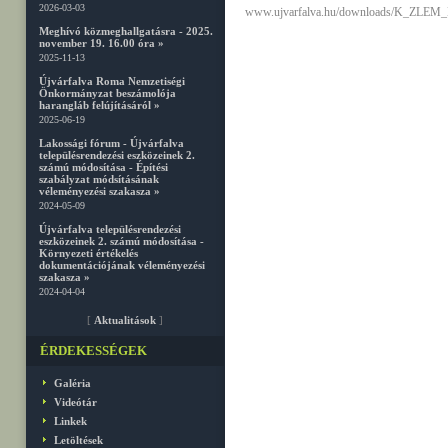
2026-03-03
www.ujvarfalva.hu/downloads/K_ZLE
Meghívó közmeghallgatásra - 2025.
november 19. 16.00 óra »
2025-11-13
Újvárfalva Roma Nemzetiségi
Önkormányzat beszámolója
harangláb felújításáról »
2025-06-19
Lakossági fórum - Újvárfalva
településrendezési eszközeinek 2.
számú módosítása - Építési
szabályzat módsításának
véleményezési szakasza »
2024-05-09
Újvárfalva településrendezési
eszközeinek 2. számú módosítása -
Környezeti értékelés
dokumentációjának véleményezési
szakasza »
2024-04-04
[
Aktualitások
]
ÉRDEKESSÉGEK
Galéria
Videótár
Linkek
Letöltések