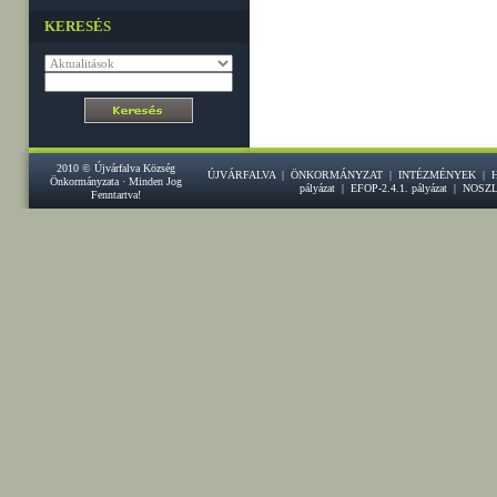
KERESÉS
2010 © Újvárfalva Község
ÚJVÁRFALVA
|
ÖNKORMÁNYZAT
|
INTÉZMÉNYEK
|
Önkormányzata · Minden Jog
pályázat
|
EFOP-2.4.1. pályázat
|
NOSZ
Fenntartva!