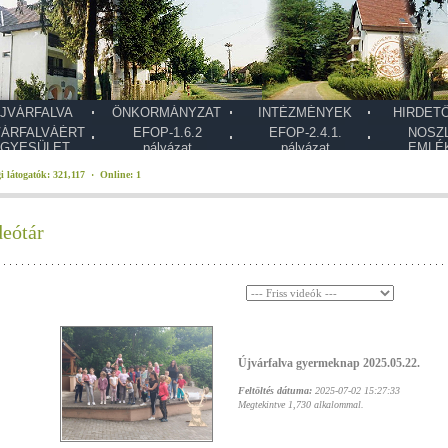
JVÁRFALVA
ÖNKORMÁNYZAT
INTÉZMÉNYEK
HIRDET
VÁRFALVÁÉRT
EFOP-1.6.2
EFOP-2.4.1.
NOSZ
GYESÜLET
pályázat
pályázat
EMLÉ
i látogatók: 321,117 · Online: 1
deótár
Újvárfalva gyermeknap 2025.05.22.
Feltöltés dátuma:
2025-07-02 15:27:33
Megtekintve 1,730 alkalommal.