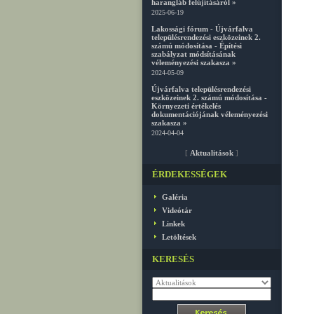
harangláb felújításáról »
2025-06-19
Lakossági fórum - Újvárfalva
településrendezési eszközeinek 2.
számú módosítása - Építési
szabályzat módsításának
véleményezési szakasza »
2024-05-09
Újvárfalva településrendezési
eszközeinek 2. számú módosítása -
Környezeti értékelés
dokumentációjának véleményezési
szakasza »
2024-04-04
[
Aktualitások
]
ÉRDEKESSÉGEK
Galéria
Videótár
Linkek
Letöltések
KERESÉS