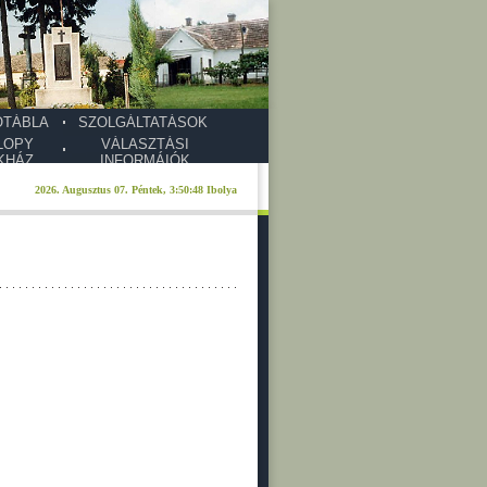
ŐTÁBLA
SZOLGÁLTATÁSOK
LOPY
VÁLASZTÁSI
KHÁZ
INFORMÁIÓK