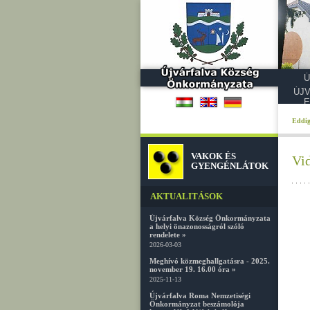
Ú
ÚJ
E
Eddig
VAKOK ÉS
Vi
GYENGÉNLÁTOK
AKTUALITÁSOK
Újvárfalva Község Önkormányzata
a helyi önazonosságról szóló
rendelete »
2026-03-03
Meghívó közmeghallgatásra - 2025.
november 19. 16.00 óra »
2025-11-13
Újvárfalva Roma Nemzetiségi
Önkormányzat beszámolója