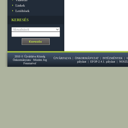
Videótár
Linkek
Letöltések
KERESÉS
2010 © Újvárfalva Község
ÚJVÁRFALVA
|
ÖNKORMÁNYZAT
|
INTÉZMÉNYEK
|
Önkormányzata · Minden Jog
pályázat
|
EFOP-2.4.1. pályázat
|
NOSZ
Fenntartva!