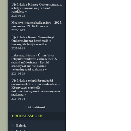
Újvárfalva Község Önkormányzata
a helyi önazonosságról szóló
rendelete »
2026-03-03
Meghívó közmeghallgatásra - 2025.
november 19. 16.00 óra »
2025-11-13
Újvárfalva Roma Nemzetiségi
Önkormányzat beszámolója
harangláb felújításáról »
2025-06-19
Lakossági fórum - Újvárfalva
településrendezési eszközeinek 2.
számú módosítása - Építési
szabályzat módsításának
véleményezési szakasza »
2024-05-09
Újvárfalva településrendezési
eszközeinek 2. számú módosítása -
Környezeti értékelés
dokumentációjának véleményezési
szakasza »
2024-04-04
[
Aktualitások
]
ÉRDEKESSÉGEK
Galéria