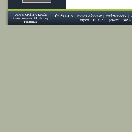
2010 © Újvárfalva Község
ÚJVÁRFALVA
|
ÖNKORMÁNYZAT
|
INTÉZMÉNYEK
|
Önkormányzata · Minden Jog
pályázat
|
EFOP-2.4.1. pályázat
|
NOSZ
Fenntartva!