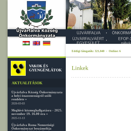
ÚJVÁRFALVA
ÖNKORMÁ
ÚJVÁRFALVÁÉRT
EFOP-1
EGYESÜLET
pályá
Eddigi látogatók: 321,040 · Online: 6
VAKOK ÉS
Linkek
GYENGÉNLÁTOK
AKTUALITÁSOK
Újvárfalva Község Önkormányzata
a helyi önazonosságról szóló
rendelete »
2026-03-03
Meghívó közmeghallgatásra - 2025.
november 19. 16.00 óra »
2025-11-13
Újvárfalva Roma Nemzetiségi
Önkormányzat beszámolója