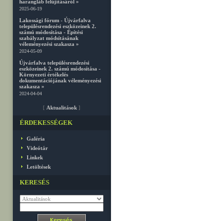
harangláb felújításáról »
2025-06-19
Lakossági fórum - Újvárfalva
településrendezési eszközeinek 2.
számú módosítása - Építési
szabályzat módsításának
véleményezési szakasza »
2024-05-09
Újvárfalva településrendezési
eszközeinek 2. számú módosítása -
Környezeti értékelés
dokumentációjának véleményezési
szakasza »
2024-04-04
[
Aktualitások
]
ÉRDEKESSÉGEK
Galéria
Videótár
Linkek
Letöltések
KERESÉS