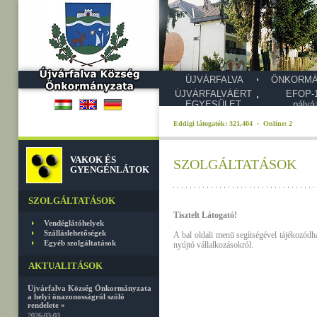
ÚJVÁRFALVA
ÖNKORMÁ
ÚJVÁRFALVÁÉRT
EFOP-1
EGYESÜLET
pályá
Eddigi látogatók: 321,404 · Online: 2
VAKOK ÉS
SZOLGÁLTATÁSOK
GYENGÉNLÁTOK
SZOLGÁLTATÁSOK
Tisztelt Látogató!
Vendéglátóhelyek
Szálláslehetőségek
A bal oldali menü segítségével tájékozódh
Egyéb szolgáltatások
nyújtó vállalkozásokról.
AKTUALITÁSOK
Újvárfalva Község Önkormányzata
a helyi önazonosságról szóló
rendelete »
2026-03-03