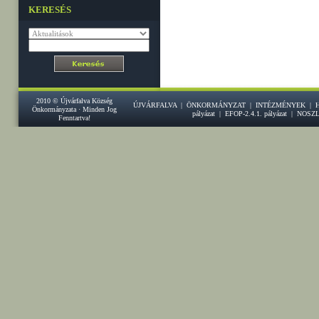
KERESÉS
2010 © Újvárfalva Község
ÚJVÁRFALVA
|
ÖNKORMÁNYZAT
|
INTÉZMÉNYEK
|
Önkormányzata · Minden Jog
pályázat
|
EFOP-2.4.1. pályázat
|
NOSZ
Fenntartva!