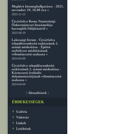
Meghívó közmeghallgatásra - 2025.
november 19. 16.00 óra »
2025-11-13
Újvárfalva Roma Nemzetiségi
Önkormányzat beszámolója
harangláb felújításáról »
2025-06-19
Lakossági fórum - Újvárfalva
településrendezési eszközeinek 2.
számú módosítása - Építési
szabályzat módsításának
véleményezési szakasza »
2024-05-09
Újvárfalva településrendezési
eszközeinek 2. számú módosítása -
Környezeti értékelés
dokumentációjának véleményezési
szakasza »
2024-04-04
[
Aktualitások
]
ÉRDEKESSÉGEK
Galéria
Videótár
Linkek
Letöltések