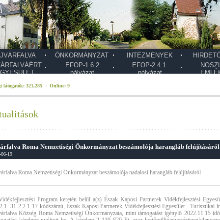
JVÁRFALVA
ÖNKORMÁNYZAT
INTÉZMÉNYEK
HIRDET
VÁRFALVÁÉRT
EFOP-1.6.2
EFOP-2.4.1.
NOSZ
GYESÜLET
pályázat
pályázat
EMLÉ
i látogatók: 321,285 · Online: 9
ualitások
árfalva Roma Nemzetiségi Önkormányzat beszámolója harangláb felújításáról
-06-19
árfalva Roma Nemzetiségi Önkormányzat beszámolója nadalosi harangláb felújításáról
idékfejlesztési Program keretén belül a(z) Észak Kaposi Partnerek Vidékfejlesztési Egyesü
2.1.-31-2.2.1-17 kódszámú, Észak Kaposi Partnerek Vidékfejlesztési Egyesület - Turisztikai inf
árfalva Község Roma Nemzetiségi Önkormányzata, mint támogatást igénylő 2022.11.15 id