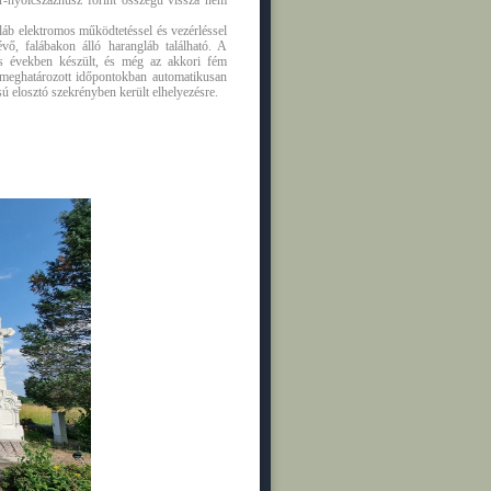
er-nyolcszázhúsz forint összegű vissza nem
láb elektromos működtetéssel és vezérléssel
évő, falábakon álló harangláb található. A
s években készült, és még az akkori fém
z meghatározott időpontokban automatikusan
sú elosztó szekrényben került elhelyezésre.