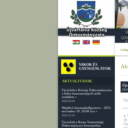
Ú
ÚJ
E
Eddig
VAKOK ÉS
Akt
GYENGÉNLÁTOK
AKTUALITÁSOK
Újv
2025
Újvárfalva Község Önkormányzata
a helyi önazonosságról szóló
rendelete »
Újv
2026-03-03
Meghívó közmeghallgatásra - 2025.
november 19. 16.00 óra »
2025-11-13
A V
19.
Újvárfalva Roma Nemzetiségi
Újv
Önkormányzat beszámolója