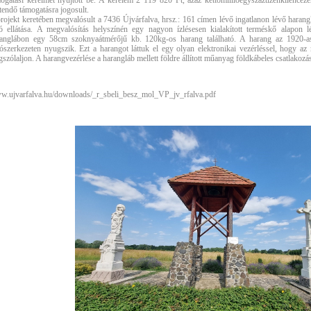
ogatási kérelmet nyújtott be. A kérelem 2 119 820 Ft, azaz kettőmillióegyszáztizenkilencez
ítendő támogatásra jogosult.
rojekt keretében megvalósult a 7436 Újvárfalva, hrsz.: 161 címen lévő ingatlanon lévő harang
ó ellátása. A megvalósítás helyszínén egy nagyon ízlésesen kialakított terméskő alapon l
ranglábon egy 58cm szoknyaátmérőjű kb. 120kg-os harang található. A harang az 1920-a
tószerkezeten nyugszik. Ezt a harangot láttuk el egy olyan elektronikai vezérléssel, hogy a
szólaljon. A harangvezérlése a harangláb mellett földre állított műanyag földkábeles csatlakozá
.ujvarfalva.hu/downloads/_r_sbeli_besz_mol_VP_jv_rfalva.pdf