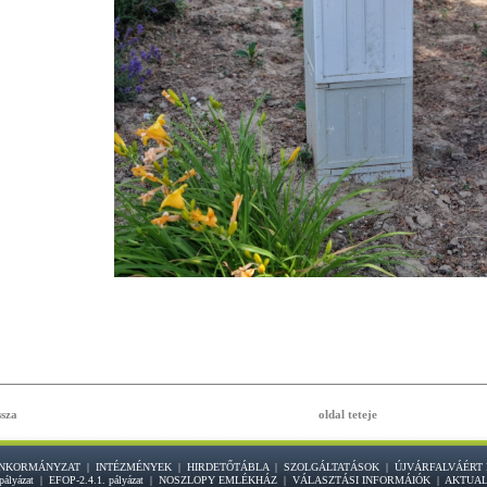
ssza
oldal teteje
NKORMÁNYZAT
|
INTÉZMÉNYEK
|
HIRDETŐTÁBLA
|
SZOLGÁLTATÁSOK
|
ÚJVÁRFALVÁÉRT
pályázat
|
EFOP-2.4.1. pályázat
|
NOSZLOPY EMLÉKHÁZ
|
VÁLASZTÁSI INFORMÁIÓK
|
AKTUAL