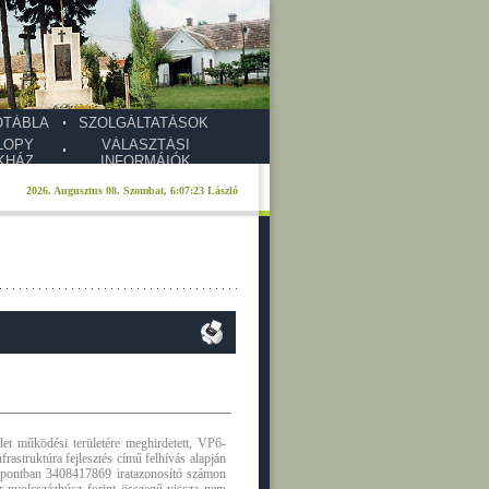
ŐTÁBLA
SZOLGÁLTATÁSOK
LOPY
VÁLASZTÁSI
KHÁZ
INFORMÁIÓK
let működési területére meghirdetett, VP6-
rastruktúra fejlesztés című felhívás alapján
őpontban 3408417869 iratazonosító számon