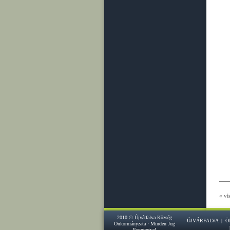
« vi
2010 © Újvárfalva Község
ÚJVÁRFALVA
|
Ö
Önkormányzata · Minden Jog
Fenntartva!