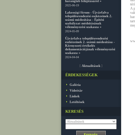
tám
harangláb felújításáról »
tér
2025-06-19
A p
Lakossági fórum - Újvárfalva
val
településrendezési eszközeinek 2.
ha
számú módosítása - Építési
tar
szabályzat módsításának
meg
véleményezési szakasza »
2024-05-09
Újvárfalva településrendezési
www
eszközeinek 2. számú módosítása -
Környezeti értékelés
dokumentációjának véleményezési
szakasza »
2024-04-04
[
Aktualitások
]
ÉRDEKESSÉGEK
Galéria
Videótár
Linkek
Letöltések
KERESÉS