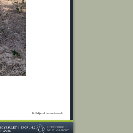
Küldje el ismerősének
 EGYESÜLET
|
EFOP-1.6.2
ITÁSOK