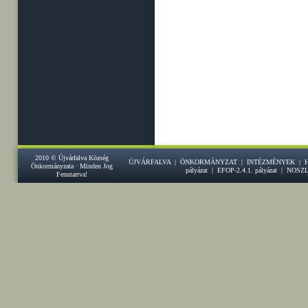
2010 © Újvárfalva Község
ÚJVÁRFALVA
|
ÖNKORMÁNYZAT
|
INTÉZMÉNYEK
|
Önkormányzata · Minden Jog
pályázat
|
EFOP-2.4.1. pályázat
|
NOSZ
Fenntartva!