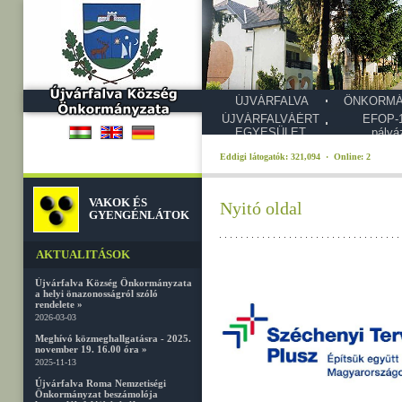
ÚJVÁRFALVA
ÖNKORMÁ
ÚJVÁRFALVÁÉRT
EFOP-1
EGYESÜLET
pályá
Eddigi látogatók: 321,094 · Online: 2
VAKOK ÉS
Nyitó oldal
GYENGÉNLÁTOK
AKTUALITÁSOK
Újvárfalva Község Önkormányzata
a helyi önazonosságról szóló
rendelete »
2026-03-03
Meghívó közmeghallgatásra - 2025.
november 19. 16.00 óra »
2025-11-13
Újvárfalva Roma Nemzetiségi
Önkormányzat beszámolója