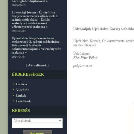
harangláb felújításáról »
2025-06-19
Lakossági fórum - Újvárfalva
településrendezési eszközeinek 2.
számú módosítása - Építési
szabályzat módsításának
véleményezési szakasza »
Üdvözöljük Újvárfalva Község webolda
2024-05-09
Újvárfalva településrendezési
Újvárfalva Község Önkormányzata nevéb
eszközeinek 2. számú módosítása -
megtekintésével.
Környezeti értékelés
dokumentációjának véleményezési
szakasza »
Üdvözlettel,
2024-04-04
Kiss Péter Pálné
[
Aktualitások
]
polgármester
ÉRDEKESSÉGEK
Galéria
Videótár
Linkek
Letöltések
KERESÉS