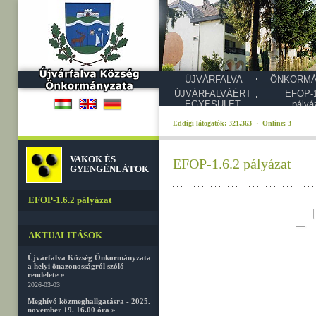
ÚJVÁRFALVA
ÖNKORMÁ
ÚJVÁRFALVÁÉRT
EFOP-1
EGYESÜLET
pályá
Eddigi látogatók: 321,363 · Online: 3
VAKOK ÉS
EFOP-1.6.2 pályázat
GYENGÉNLÁTOK
EFOP-1.6.2 pályázat
AKTUALITÁSOK
Újvárfalva Község Önkormányzata
a helyi önazonosságról szóló
rendelete »
2026-03-03
Meghívó közmeghallgatásra - 2025.
november 19. 16.00 óra »