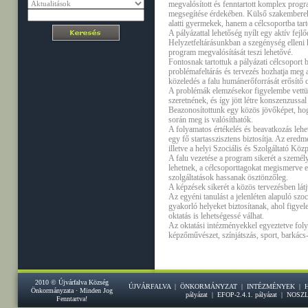
megvalósított és fenntartott komplex progra
megsegítése érdekében. Külső szakemberek
alatti gyermekek, hanem a célcsoportba tart
A pályázattal lehetőség nyílt egy aktív fej
Helyzetfeltárásunkban a szegénység elleni
program megvalósítását teszi lehetővé.
Fontosnak tartottuk a pályázati célcsoport
problémafeltárás és tervezés hozhatja meg 
közeledés a falu humánerőforrását erősítő 
A problémák elemzésekor figyelembe vettük 
szeretnének, és így jött létre konszenzussal
Beazonosítottunk egy közös jövőképet, hogy
során meg is valósíthatók.
A folyamatos értékelés és beavatkozás lehet
egy fő startasszisztens biztosítja. Az er
illetve a helyi Szociális és Szolgáltató Kö
A falu vezetése a program sikerét a személyk
lehetnek, a célcsoporttagokat megismerve eg
szolgáltatások hassanak ösztönzőleg.
A képzések sikerét a közös tervezésben látj
Az egyéni tanulást a jelenléten alapuló szo
gyakorló helyeket biztosítanak, ahol figye
oktatás is lehetségessé válhat.
Az oktatási intézményekkel egyeztetve foly
képzőművészet, színjátszás, sport, barkács-
2010 © Újvárfalva Község
ÚJVÁRFALVA
|
ÖNKORMÁNYZAT
|
INTÉZMÉNYEK
|
Önkormányzata · Minden Jog
pályázat
|
EFOP-2.4.1. pályázat
|
NOSZ
Fenntartva!