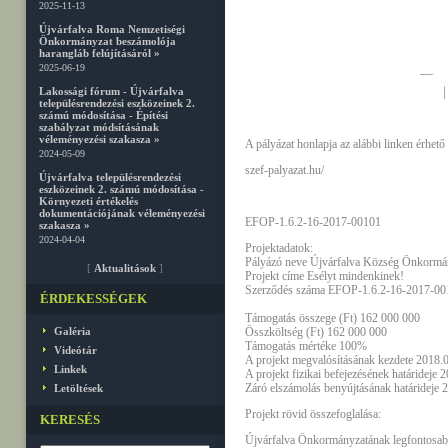
2025-11-13
Újvárfalva Roma Nemzetiségi
Önkormányzat beszámolója
harangláb felújításáról »
2025-06-19
Lakossági fórum - Újvárfalva
településrendezési eszközeinek 2.
számú módosítása - Építési
szabályzat módsításának
véleményezési szakasza »
A pályázat honlapja az alábbi linken érhető 
2024-05-09
szef-palyazat.hu/
Újvárfalva településrendezési
eszközeinek 2. számú módosítása -
Környezeti értékelés
dokumentációjának véleményezési
EFOP-1.6.2-16-2017-00101
szakasza »
2024-04-04
Projektadatok:
Pályázó neve Újvárfalva Község Önkormá
[
Aktualitások
]
Projekt címe Esélyt mindenkinek!
Szerződés száma EFOP-1.6.2-16-2017-00
ÉRDEKESSÉGEK
Támogatás összege (Ft) 162 000 000
Galéria
Összköltség (Ft) 162 000 000
Támogatás mértéke 100%
Videótár
A projekt megvalósításának kezdete 2018.
Linkek
A projekt fizikai befejezésének határideje 
Záró elszámolás benyújtásának határideje 
Letöltések
Projekt rövid összefoglalása:
KERESÉS
Újvárfalva Önkormányzatának legfontosabb 