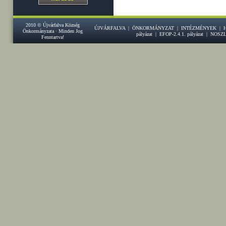
2010 © Újvárfalva Község
ÚJVÁRFALVA
|
ÖNKORMÁNYZAT
|
INTÉZMÉNYEK
|
Önkormányzata · Minden Jog
pályázat
|
EFOP-2.4.1. pályázat
|
NOSZ
Fenntartva!