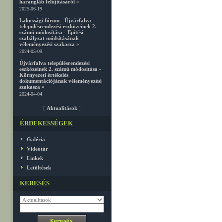
harangláb felújításáról »
2025-06-19
Lakossági fórum - Újvárfalva
településrendezési eszközeinek 2.
számú módosítása - Építési
szabályzat módsításának
véleményezési szakasza »
2024-05-09
Újvárfalva településrendezési
eszközeinek 2. számú módosítása -
Környezeti értékelés
dokumentációjának véleményezési
szakasza »
2024-04-04
[
Aktualitások
]
ÉRDEKESSÉGEK
Galéria
Videótár
Linkek
Letöltések
KERESÉS