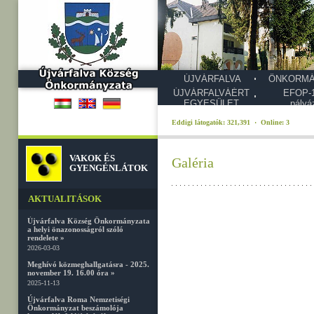
ÚJVÁRFALVA
ÖNKORMÁ
ÚJVÁRFALVÁÉRT
EFOP-1
EGYESÜLET
pályá
Eddigi látogatók: 321,391 · Online: 3
VAKOK ÉS
Galéria
GYENGÉNLÁTOK
AKTUALITÁSOK
Újvárfalva Község Önkormányzata
a helyi önazonosságról szóló
rendelete »
2026-03-03
Meghívó közmeghallgatásra - 2025.
november 19. 16.00 óra »
2025-11-13
Újvárfalva Roma Nemzetiségi
Önkormányzat beszámolója