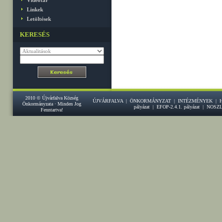
Videótár
Linkek
Letöltések
KERESÉS
2010 © Újvárfalva Község
ÚJVÁRFALVA
|
ÖNKORMÁNYZAT
|
INTÉZMÉNYEK
|
Önkormányzata · Minden Jog
pályázat
|
EFOP-2.4.1. pályázat
|
NOSZ
Fenntartva!