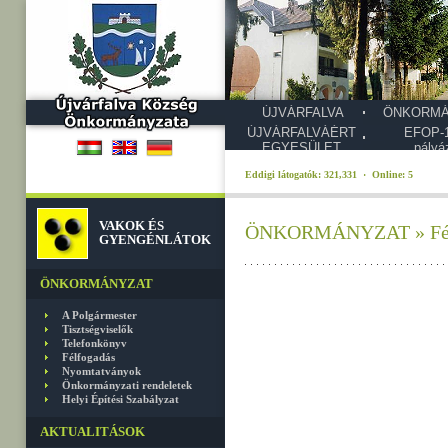
ÚJVÁRFALVA
ÖNKORMÁ
ÚJVÁRFALVÁÉRT
EFOP-1
EGYESÜLET
pályá
Eddigi látogatók: 321,331 · Online: 5
VAKOK ÉS
ÖNKORMÁNYZAT » Fél
GYENGÉNLÁTOK
ÖNKORMÁNYZAT
A Polgármester
Tisztségviselők
Telefonkönyv
Félfogadás
Nyomtatványok
Önkormányzati rendeletek
Helyi Építési Szabályzat
AKTUALITÁSOK