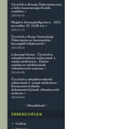
Újvárfalva Község Önkormányzata
a helyi önazonosságról szóló
rendelete »
2026-03-03
Meghívó közmeghallgatásra - 2025.
november 19. 16.00 óra »
2025-11-13
Újvárfalva Roma Nemzetiségi
Önkormányzat beszámolója
harangláb felújításáról »
2025-06-19
Lakossági fórum - Újvárfalva
településrendezési eszközeinek 2.
számú módosítása - Építési
szabályzat módsításának
véleményezési szakasza »
2024-05-09
Újvárfalva településrendezési
eszközeinek 2. számú módosítása -
Környezeti értékelés
dokumentációjának véleményezési
szakasza »
2024-04-04
[
Aktualitások
]
ÉRDEKESSÉGEK
Galéria