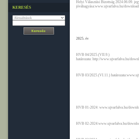
Helyi Választási Bizottság 2024.06.09. je
jóváhagyása:
www.ujvarfalva.hu/downloads
KERESÉS
2025. év
HVB 04/2025.(VII.9.)
határozata: http://www.ujvarfalva.hu/
HVB 03/2025.(VI.11.) határozata:
www.ujv
HVB 01-2024:
www.ujvarfalva.hu/downlo
HVB 02-2024:
www.ujvarfalva.hu/downlo