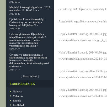
2026-03-03
Meghívó közmeghallgatásra - 2025.
elérhetőség: 7435 Újvárfalva, Szabadság té
november 19. 16.00 óra »
2025-11-13
Újvárfalva Roma Nemzetiségi
Alakuló ülés jegyzőkönyve:
www.ujvarfalv
Önkormányzat beszámolója
harangláb felújításáról »
2025-06-19
Helyi Választási Bizottság 2024.04.23. jegy
Lakossági fórum - Újvárfalva
településrendezési eszközeinek 2.
számú módosítása - Építési
www.ujvarfalva.hu/downloads/Jegyz_k_n
szabályzat módsításának
véleményezési szakasza »
2024-05-09
Helyi Választási Bizottság 2024.04.30. jegy
Újvárfalva településrendezési
eszközeinek 2. számú módosítása -
www.ujvarfalva.hu/downloads/2024.04.30
Környezeti értékelés
dokumentációjának véleményezési
szakasza »
2024-04-04
Helyi Választási Bizottság 2024. 05.06. jeg
[
Aktualitások
]
www.ujvarfalva.hu/downloads/2024.05.06
ÉRDEKESSÉGEK
Helyi Választási Bizottság 2024.05.14. je
Galéria
www.ujvarfalva.hu/downloads/2024.04.30
Videótár
Linkek
Letöltések