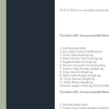
HVB 21/2024:
www.ujvarfalva.hu/downlo
Újvárfalva 001. Szavazatszámláló Bizot
1, Gróf Karolina elnök
2, Kiss Attila Lászlóné elnökhelyettes
3, Orsós Cintia bizottsági tag
4, Petkov Kristov Péter bizottsági tag
5, Bogdán Katalin bizottsági tag
6, Nyerges Zsuzsanna bizottsági póttag
7, Szekeres-Sági Dorottya delegált tag
8, Torma Jánosné delegál tag
9, Takács Diána Brigitta delegált tag
10, Orsós Jánosné delegált tag
11, Ballér Róbert delegált tag
(Szavazás napján a bizottság 10 fővel műk
Újvárfalva 002. Szavazatszámláló Bizot
1, Horváth Renáta elnök
2, Tóthné Varga Valéria Katalin elnökhelye