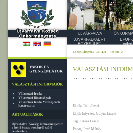
ÚJVÁRFALVA
ÖNKORMÁ
ÚJVÁRFALVÁÉRT
EFOP-1
EGYESÜLET
pályá
Eddigi látogatók: 321,479 · Online: 2
VAKOK ÉS
VÁLASZTÁSI INFORMÁIÓ
GYENGÉNLÁTOK
VÁLASZTÁSI INFORMÁIÓK
Választási Iroda
Választási Bizottságok
Választási Iroda Vezetőjének
határozatai
Elnök: Tóth József
Elnök helyettes: Gulyás László
AKTUALITÁSOK
Tag: Farkas László
Újvárfalva Község Önkormányzata
a helyi önazonosságról szóló
Póttag: Imrő Mihály
rendelete »