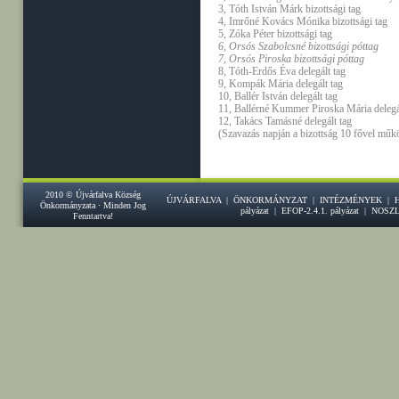
3, Tóth István Márk bizottsági tag
4, Imrőné Kovács Mónika bizottsági tag
5, Zóka Péter bizottsági tag
6, Orsós Szabolcsné bizottsági póttag
7, Orsós Piroska bizottsági póttag
8, Tóth-Erdős Éva delegált tag
9, Kompák Mária delegált tag
10, Ballér István delegált tag
11, Ballérné Kummer Piroska Mária delegá
12, Takács Tamásné delegált tag
(Szavazás napján a bizottság 10 fővel műk
2010 © Újvárfalva Község
ÚJVÁRFALVA
|
ÖNKORMÁNYZAT
|
INTÉZMÉNYEK
|
Önkormányzata · Minden Jog
pályázat
|
EFOP-2.4.1. pályázat
|
NOSZ
Fenntartva!