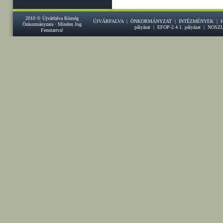
2010 © Újvárfalva Község
ÚJVÁRFALVA
|
ÖNKORMÁNYZAT
|
INTÉZMÉNYEK
|
Önkormányzata · Minden Jog
pályázat
|
EFOP-2.4.1. pályázat
|
NOSZ
Fenntartva!