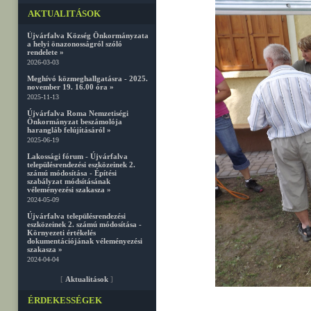
AKTUALITÁSOK
Újvárfalva Község Önkormányzata
a helyi önazonosságról szóló
rendelete »
2026-03-03
Meghívó közmeghallgatásra - 2025.
november 19. 16.00 óra »
2025-11-13
Újvárfalva Roma Nemzetiségi
Önkormányzat beszámolója
harangláb felújításáról »
2025-06-19
Lakossági fórum - Újvárfalva
településrendezési eszközeinek 2.
számú módosítása - Építési
szabályzat módsításának
véleményezési szakasza »
2024-05-09
Újvárfalva településrendezési
eszközeinek 2. számú módosítása -
Környezeti értékelés
dokumentációjának véleményezési
szakasza »
2024-04-04
[
Aktualitások
]
ÉRDEKESSÉGEK