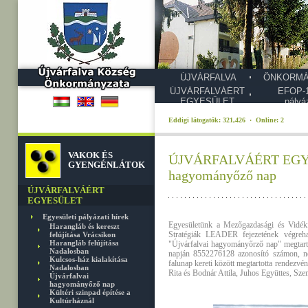
ÚJVÁRFALVA
ÖNKORMÁ
ÚJVÁRFALVÁÉRT
EFOP-1
EGYESÜLET
pályá
Eddigi látogatók: 321,426 · Online: 2
VAKOK ÉS
ÚJVÁRFALVÁÉRT EGYESÜL
GYENGÉNLÁTOK
hagyományőző nap
ÚJVÁRFALVÁÉRT
EGYESÜLET
Egyesületi pályázati hírek
Egyesületünk a Mezőgazdasági és Vidékfej
Harangláb és kereszt
Stratégiák LEADER fejezetének végreha
felújítása Vrácsikon
Harangláb felújítása
"Újvárfalvai hagyományőrző nap" megtartá
Nadalosban
napján 8552276128 azonosító számon, net
Kulcsos-ház kialakítása
falunap kereti között megtartotta rendezvé
Nadalosban
Rita és Bodnár Attila, Juhos Együttes, Sze
Újvárfalvai
hagyományőző nap
Kültéri szinpad építése a
Kultúrháznál