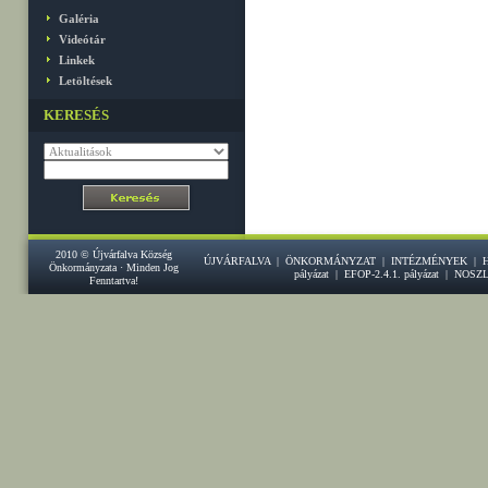
Galéria
Videótár
Linkek
Letöltések
KERESÉS
2010 © Újvárfalva Község
ÚJVÁRFALVA
|
ÖNKORMÁNYZAT
|
INTÉZMÉNYEK
|
Önkormányzata · Minden Jog
pályázat
|
EFOP-2.4.1. pályázat
|
NOSZ
Fenntartva!