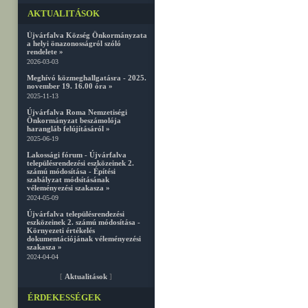
AKTUALITÁSOK
Újvárfalva Község Önkormányzata
a helyi önazonosságról szóló
rendelete »
2026-03-03
Meghívó közmeghallgatásra - 2025.
november 19. 16.00 óra »
2025-11-13
Újvárfalva Roma Nemzetiségi
Önkormányzat beszámolója
harangláb felújításáról »
2025-06-19
Lakossági fórum - Újvárfalva
településrendezési eszközeinek 2.
számú módosítása - Építési
szabályzat módsításának
véleményezési szakasza »
2024-05-09
Újvárfalva településrendezési
eszközeinek 2. számú módosítása -
Környezeti értékelés
dokumentációjának véleményezési
szakasza »
2024-04-04
[
Aktualitások
]
ÉRDEKESSÉGEK