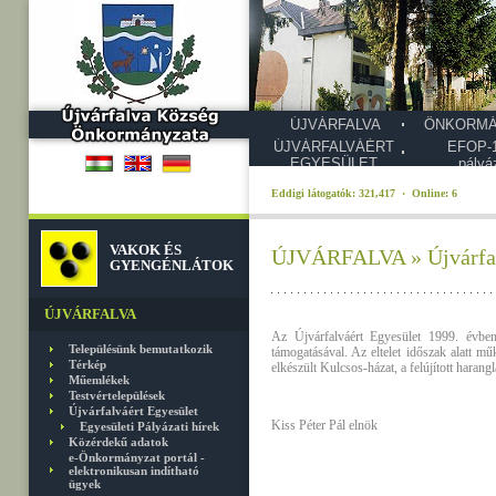
ÚJVÁRFALVA
ÖNKORMÁ
ÚJVÁRFALVÁÉRT
EFOP-1
EGYESÜLET
pályá
Eddigi látogatók: 321,417 · Online: 6
VAKOK ÉS
ÚJVÁRFALVA » Újvárfal
GYENGÉNLÁTOK
ÚJVÁRFALVA
Az Újvárfalváért Egyesület 1999. évben
Településünk bemutatkozik
támogatásával. Az eltelet időszak alatt m
Térkép
elkészült Kulcsos-házat, a felújított harang
Műemlékek
Testvértelepülések
Újvárfalváért Egyesület
Kiss Péter Pál elnök
Egyesületi Pályázati hírek
Közérdekű adatok
e-Önkormányzat portál -
elektronikusan indítható
ügyek