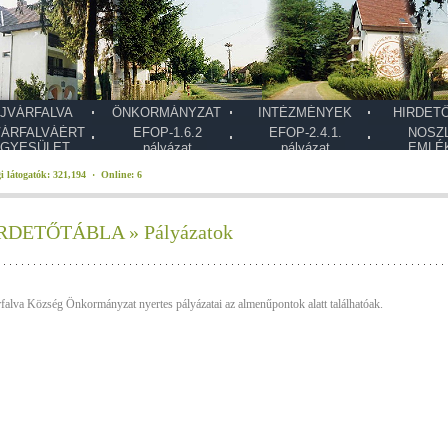
JVÁRFALVA
ÖNKORMÁNYZAT
INTÉZMÉNYEK
HIRDET
VÁRFALVÁÉRT
EFOP-1.6.2
EFOP-2.4.1.
NOSZ
GYESÜLET
pályázat
pályázat
EMLÉ
i látogatók: 321,194 · Online: 6
RDETŐTÁBLA » Pályázatok
falva Község Önkormányzat nyertes pályázatai az almenűpontok alatt találhatóak.