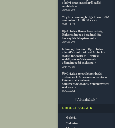
a helyi önazonosságról szóló
rendelete »
2026-03-03
Meghívó közmeghallgatásra - 2025.
november 19. 16.00 óra »
2025-11-13
Újvárfalva Roma Nemzetiségi
Önkormányzat beszámolója
harangláb felújításáról »
2025-06-19
Lakossági fórum - Újvárfalva
településrendezési eszközeinek 2.
számú módosítása - Építési
szabályzat módsításának
véleményezési szakasza »
2024-05-09
Újvárfalva településrendezési
eszközeinek 2. számú módosítása -
Környezeti értékelés
dokumentációjának véleményezési
szakasza »
2024-04-04
[
Aktualitások
]
ÉRDEKESSÉGEK
Galéria
Videótár