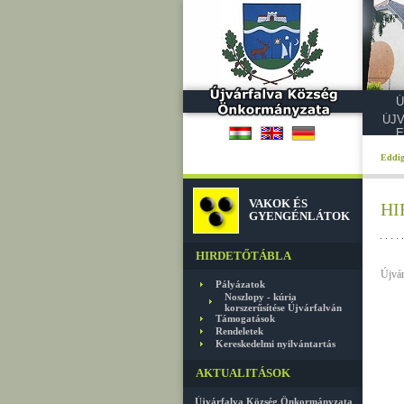
Ú
ÚJ
E
Eddig
VAKOK ÉS
HI
GYENGÉNLÁTOK
HIRDETŐTÁBLA
Újvár
Pályázatok
Noszlopy - kúria
korszerűsítése Újvárfalván
Támogatások
Rendeletek
Kereskedelmi nyilvántartás
AKTUALITÁSOK
Újvárfalva Község Önkormányzata