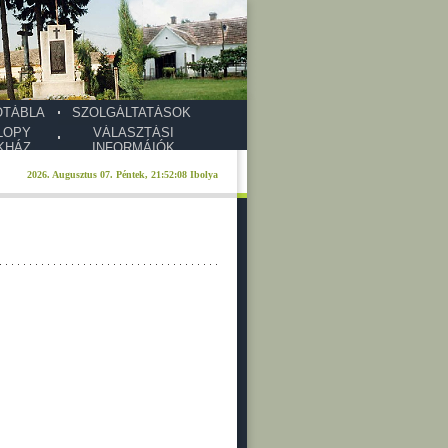
ŐTÁBLA
SZOLGÁLTATÁSOK
LOPY
VÁLASZTÁSI
KHÁZ
INFORMÁIÓK