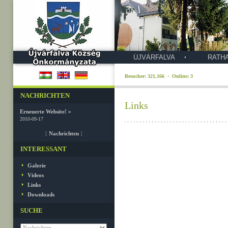
ÚJVÁRFALVA
RATH
Besucher: 321,166 · Online: 3
NACHRICHTEN
Links
Erneuerte Website! »
2010-09-17
[
Nachrichten
]
INTERESSANT
Galerie
Videos
Links
Downloads
SUCHE