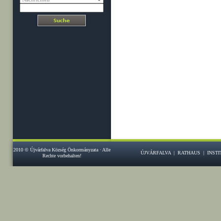
2010 © Újvárfalva Község Önkormányzata · Alle
ÚJVÁRFALVA
|
RATHAUS
|
INST
Rechte vorbehalten!