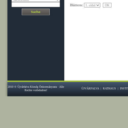
Blättern:
2010 © Újvárfalva Község Önkormányzata · Alle
ÚJVÁRFALVA
|
RATHAUS
|
INST
Rechte vorbehalten!