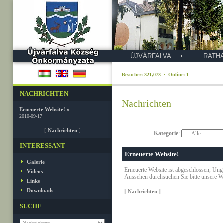
ÚJVÁRFALVA
RATH
Besucher: 321,073 · Online: 1
NACHRICHTEN
Nachrichten
Erneuerte Website! »
2010-09-17
[
Nachrichten
]
Kategorie
:
INTERESSANT
Erneuerte Website!
Galerie
Erneuerte Website ist abgeschlossen, Unga
Videos
Aussehen durchsuchen Sie bitte unsere We
Links
Downloads
[
]
Nachrichten
SUCHE