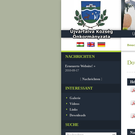
Ú
Besuc
NACHRICHTEN
Do
Erneuerte Website! »
2010-09-17
[
Nachrichten
]
Hel
INTERESSANT
Galerie
Videos
Links
Downloads
SUCHE
Na