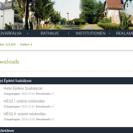
JVÁRFALVA
RATHAUS
INSTITUTIONEN
REKLAM
her: 321,019 · Online: 4
wnloads
yi Építési Szabályzat
Helyi Építési Szabályzat
Eingetragen:
2025-12-01
Downloads:
0
HÉSZ I. számú módosítás
Eingetragen:
2025-12-01
Downloads:
0
HÉSZ II. számú módosítás
Eingetragen:
2025-12-01
Downloads:
0
chrichten