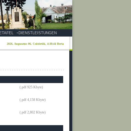
ETAFEL
DIENSTLEISTUNGEN
(.pdf 925 Kbyte)
(.pdf 4,158 Kbyte)
(.pdf 2,802 Kbyte)