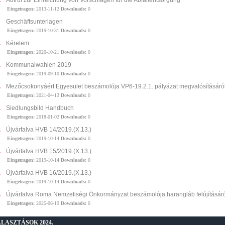
Aufruf zur Einreichung von Vorschlägen für die Abfallentsorgung
Eingetragen:
2013-11-12
Downloads:
0
Geschäftsunterlagen
Eingetragen:
2019-10-31
Downloads:
0
Kérelem
Eingetragen:
2020-10-21
Downloads:
0
Kommunalwahlen 2019
Eingetragen:
2019-09-10
Downloads:
0
Mezőcsokonyáért Egyesület beszámolója VP6-19.2.1. pályázat megvalósításáró
Eingetragen:
2021-04-13
Downloads:
0
Siedlungsbild Handbuch
Eingetragen:
2018-01-02
Downloads:
0
Újvárfalva HVB 14/2019.(X.13.)
Eingetragen:
2019-10-14
Downloads:
0
Újvárfalva HVB 15/2019.(X.13.)
Eingetragen:
2019-10-14
Downloads:
0
Újvárfalva HVB 16/2019.(X.13.)
Eingetragen:
2019-10-14
Downloads:
0
Újvárfalva Roma Nemzetiségi Önkormányzat beszámolója harangláb felújításár
Eingetragen:
2025-06-19
Downloads:
0
LASZTÁSOK 2024.